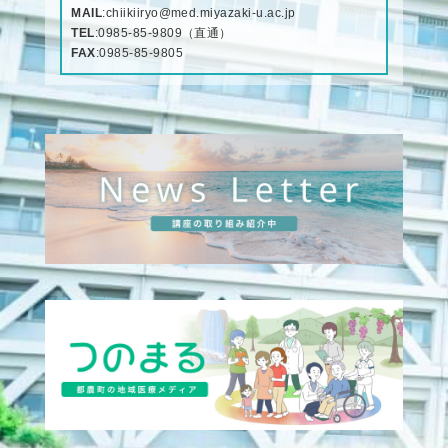
MAIL
:
chiikiiryo@med.miyazaki-u.ac.jp
TEL
:
0985-85-9809
（直通）
FAX
:0985-85-9805