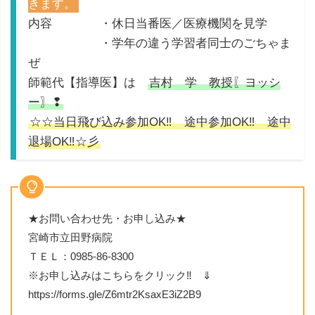
きます。
内容 ・休日当番医／医療機関を見学
・学年の違う学習者同士のごちゃま
ぜ
師範代【指導医】は
吉村 学 教授〖ヨッシ
ー〗❢
☆☆当日飛び込み参加OK‼ 途中参加OK‼ 途中
退場OK‼☆彡
★お問い合わせ先・お申し込み★
宮崎市立田野病院
ＴＥＬ：0985-86-8300
※お申し込みはこちらをクリック‼ ⇓
https://forms.gle/Z6mtr2KsaxE3iZ2B9