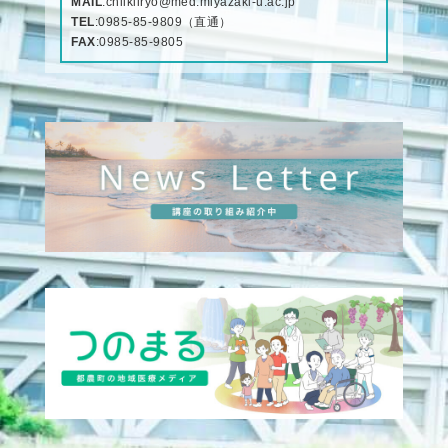
MAIL
:
chiikiiryo@med.miyazaki-u.ac.jp
TEL
:
0985-85-9809
（直通）
FAX
:0985-85-9805