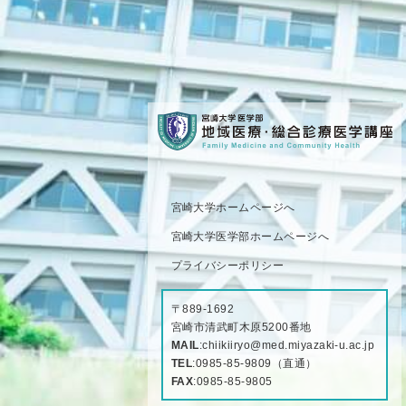
宮崎大学ホームページへ
宮崎大学医学部ホームページへ
プライバシーポリシー
〒889-1692
宮崎市清武町木原5200番地
MAIL
:
chiikiiryo@med.miyazaki-u.ac.jp
TEL
:
0985-85-9809
（直通）
FAX
:0985-85-9805