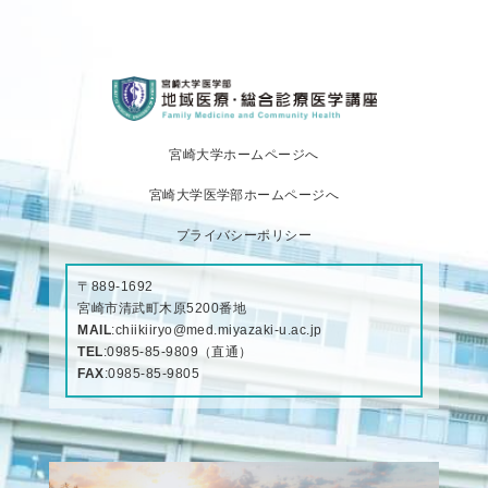
宮崎大学ホームページへ
宮崎大学医学部ホームページへ
プライバシーポリシー
〒889-1692
宮崎市清武町木原5200番地
MAIL
:
chiikiiryo@med.miyazaki-u.ac.jp
TEL
:
0985-85-9809
（直通）
FAX
:0985-85-9805