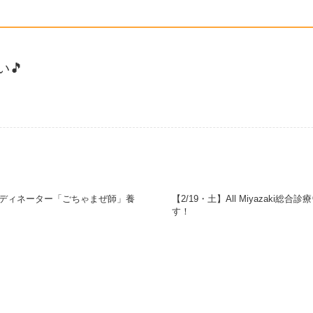
🎵
ーディネーター「ごちゃまぜ師」養
【2/19・土】All Miyazaki
す！