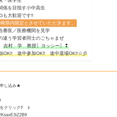
・医学生
目指す小中高生
歓迎です‼
宮崎県内限定とさせていただきます。
番医／医療機関を見学
学習者同士のごちゃまぜ
は
吉村 学 教授〖ヨッシー〗❢
OK‼ 途中参加OK‼ 途中退場OK‼☆彡
申し込み★
0
をクリック‼ ⇓
tr2KsaxE3iZ2B9