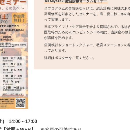
All Miyazaki 総合診療オータムセミナー
当プログラムの専攻医ならびに、総合診療に興味のあ
期研修医を対象としたセミナーを、春・夏・秋・冬の年
って実施します。
日本プライマリ・ケア連合学会より提唱されている総
医取得のための20コンピテンシーを軸に、当講座の教
が講師を務めます。
症例検討やショートレクチャー、教育ステーションの
しております。
詳細はポスターをご覧ください。
 14:00～17:00
【対面＋WEB】
※変更の可能性あり