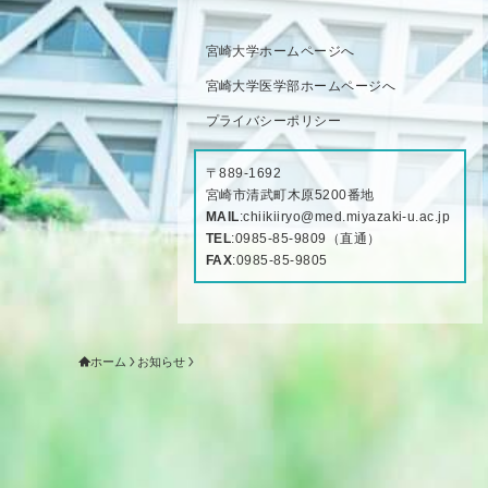
宮崎大学ホームページへ
宮崎大学医学部ホームページへ
プライバシーポリシー
〒889-1692
宮崎市清武町木原5200番地
MAIL
:
chiikiiryo@med.miyazaki-u.ac.jp
TEL
:
0985-85-9809
（直通）
FAX
:0985-85-9805
ホーム
お知らせ