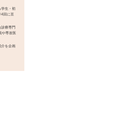
る学生・初
4回に亘
合診療専門
員や専攻医
紹介を企画