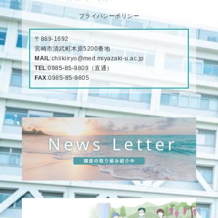
プライバシーポリシー
〒889-1692
宮崎市清武町木原5200番地
MAIL
:
chiikiiryo@med.miyazaki-u.ac.jp
TEL
:
0985-85-9809
（直通）
FAX
:0985-85-9805